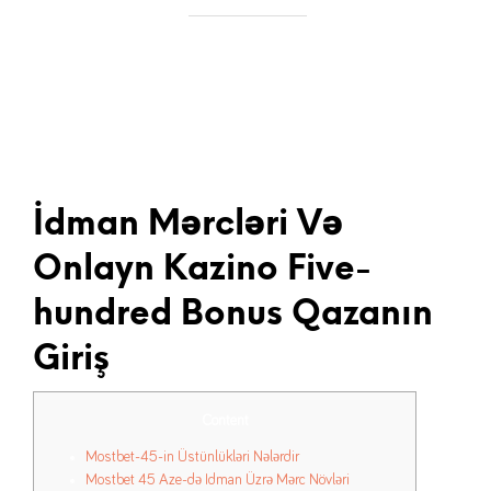
MOSTBET AZ 90
Mostbet-az 45 Azərbaycanda Bukmeker Və Kazino Reward
550+250fs
İdman Mərcləri Və
Onlayn Kazino Five-
hundred Bonus Qazanın
Giriş
Content
Mostbet-45-in Üstünlükləri Nələrdir
Mostbet 45 Aze-də Idman Üzrə Mərc Növləri