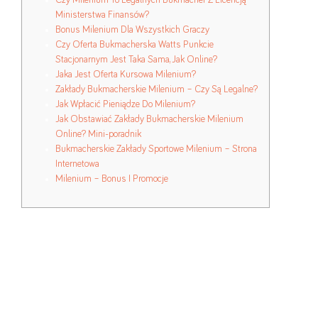
Czy Milenium To Legalnych Bukmacher Z Licencją
Ministerstwa Finansów?
Bonus Milenium Dla Wszystkich Graczy
Czy Oferta Bukmacherska Watts Punkcie
Stacjonarnym Jest Taka Sama, Jak Online?
Jaka Jest Oferta Kursowa Milenium?
Zakłady Bukmacherskie Milenium – Czy Są Legalne?
Jak Wpłacić Pieniądze Do Milenium?
Jak Obstawiać Zakłady Bukmacherskie Milenium
Online? Mini-poradnik
Bukmacherskie Zakłady Sportowe Milenium – Strona
Internetowa
Milenium – Bonus I Promocje
Zaznaczając interesujące nas województwo, otrzymamy dodatkowo
informacje o znajdujących się w danym punkcie udogodnieniach,
jego adresie i innych punktach zlokalizowanych w okolicy. W tym
miejscu należy wspomnieć również o dwóch okienkach, których
zaznaczenie konieczne jest perform otrzymania standardowego
bonusu na start t Milenium. Mowa tutaj o polu „Chcę otrzymać
BONUS MHH START” oraz „Chcę otrzymać DARMOWY ZAKŁAD”.