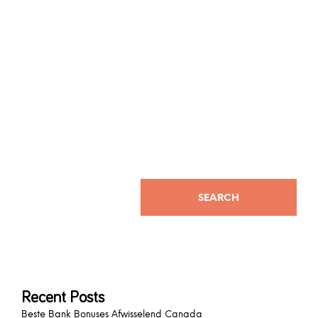
sobie dowód tożsamości i really numer konta bankowego. Jako
pierwsze zamknięto punkty stacjonarne – t oficjalnym komunikacie
można było przeczytać wówczas, że takie działania podjęto t obawie o
zdrowie pracowników i w celu ograniczenia strat. Warto zaznaczyć, że
zielonogórski legalny bukmacher Milenium od kilku bekv?
Oficjalnym sponsorem Zagłębia Lubin oraz sekcji piłkarski
Falubazu Zielona Góra. Po przeprowadzonej przez nas analizie firmy
Milenium Zakłady Bukmacherskie Sp.
SEARCH
Recent Posts
Beste Bank Bonuses Afwisselend Canada