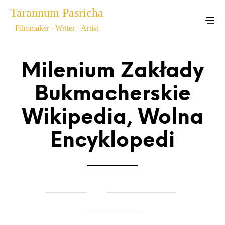
Tarannum Pasricha
.
.
Filmmaker
Writer
Artist
Showreel
Blog
Art
Milenium Zakłady
Bukmacherskie
Wikipedia, Wolna
Encyklopedi
by
on
in
TARANNUM
DECEMBER 22, 2022
UNCATEGORIZED