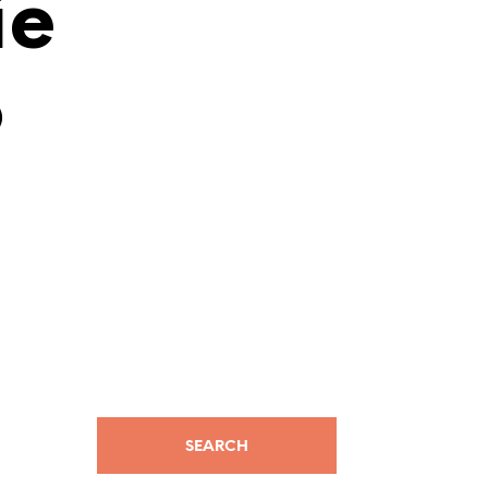
ie
o
SEARCH