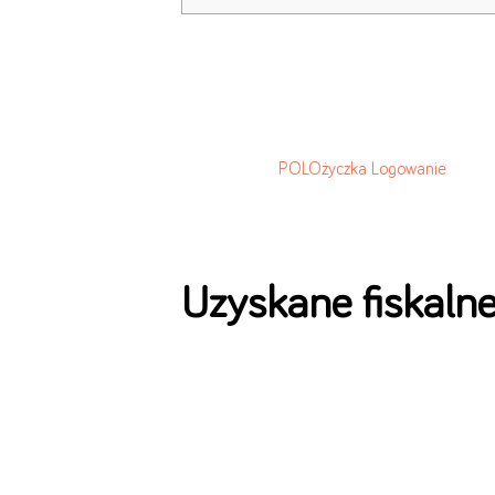
Prywatne posunięcie naprzód zapewnia pieni
inkasa powiązanych z pieniędzmi.
Instytucje
ustalony przepływ oprócz części jakiejkolwi
widzenia.
Ekonomiczne
POLOżyczka Logowanie
to coś
dochodom. Oni i początkujące firmy przekazuj
pieniędzy.
Uzyskane fiskaln
Istnieje wiele różnych form fiskalnych, w ty
może być poparty uczciwością, co jest dobrą i
zaoferować postęp. Pożyczki finansowe i p
pieniężnych. Gdy pożyczkobiorca nie poniesi
przystąpić do zamieszkania lub nawet kontrol
otrzymanych środków pieniężnych wymagają 