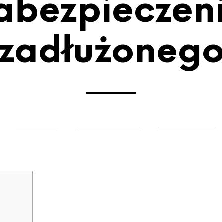
abezpieczen
zadłużoneg
by
on
in
TARANNUM
FEBRUARY 18, 2023
UNCATEGORIZED