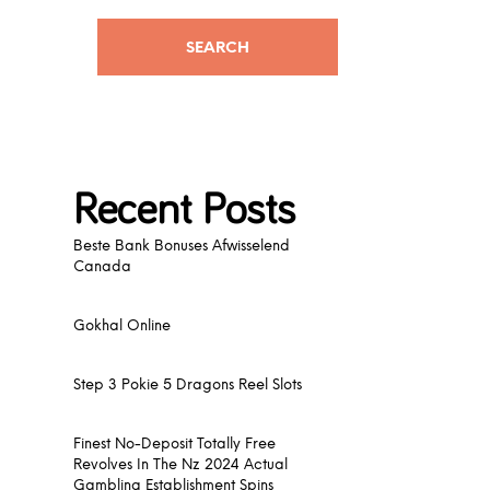
SEARCH
Recent Posts
Beste Bank Bonuses Afwisselend
Canada
Gokhal Online
Step 3 Pokie 5 Dragons Reel Slots
Finest No-Deposit Totally Free
Revolves In The Nz 2024 Actual
Gambling Establishment Spins