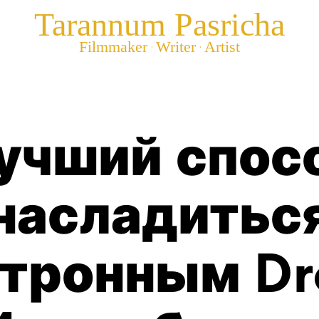
Tarannum Pasricha
Filmmaker
Writer
Artist
.
.
Showreel
Blog
Art
учший спос
насладитьс
ктронным Dr