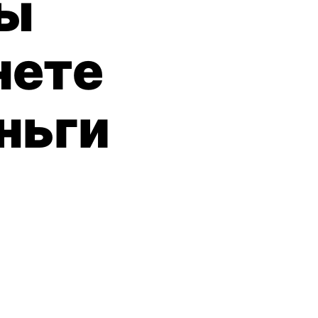
сы
нете
ньги