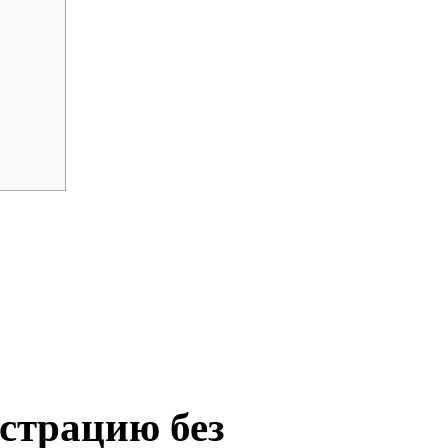
ачинают интересно играть на реальные деньги. Та же самая
 спорт, обычно направлена ​​на приобретение игорного заведения,
ньше.
ы по дебету и запускают платежную карту. Накопление в этих
еделение займет банковский период.
Интернет-сайты
ам Майкла.
истрацию без