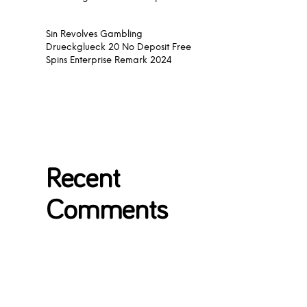
Sin Revolves Gambling
Drueckglueck 20 No Deposit Free
Spins Enterprise Remark 2024
Recent
Comments
No comments to show.