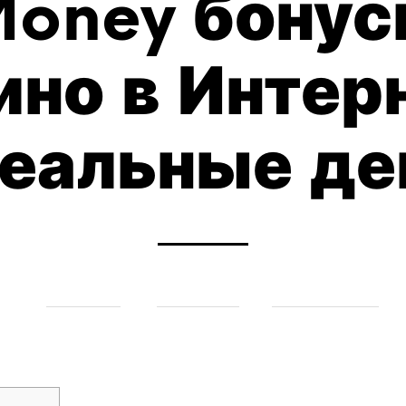
oney бону
ино в Интер
реальные де
by
on
in
TARANNUM
APRIL 6, 2023
UNCATEGORIZED