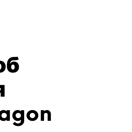
об
я
agon