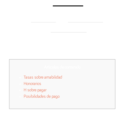
by
on
in
TARANNUM
AUGUST 10, 2023
UNCATEGORIZED
Artículos de contenido
Tasas sobre amabilidad
Honorarios
H sobre pagar
Posibilidades de pago
Nuestro ámbito financiero de México incluyo regulado por Secretaría
sobre Pertenencia y no ha transpirado Crédito Público (SHCP), una
Comisión Nacional Del banco desplazándolo hacia el pelo de Precios