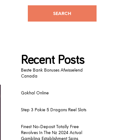
SEARCH
Recent Posts
Beste Bank Bonuses Afwisselend
Canada
Gokhal Online
Step 3 Pokie 5 Dragons Reel Slots
Finest No-Deposit Totally Free
Revolves In The Nz 2024 Actual
Gambling Establishment Spins