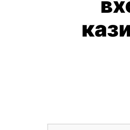
вх
каз