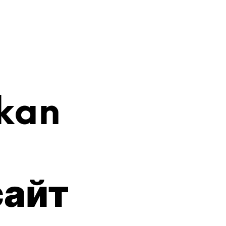
kan
сайт