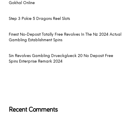
Gokhal Online
Step 3 Pokie 5 Dragons Reel Slots
Finest No-Deposit Totally Free Revolves In The Nz 2024 Actual
Gambling Establishment Spins
Sin Revolves Gambling Drueckglueck 20 No Deposit Free
Spins Enterprise Remark 2024
Recent Comments
No comments to show.