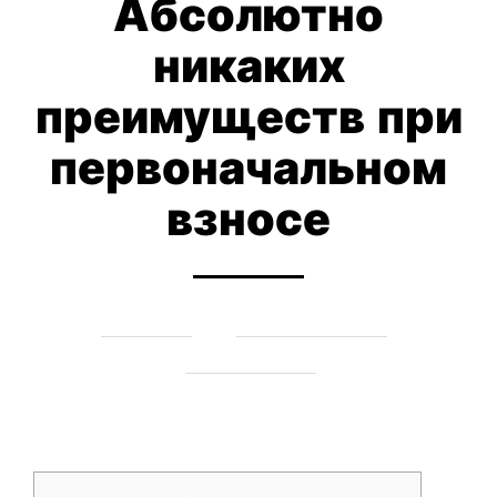
Абсолютно
никаких
преимуществ при
первоначальном
взносе
by
on
in
TARANNUM
NOVEMBER 17, 2023
UNCATEGORIZED