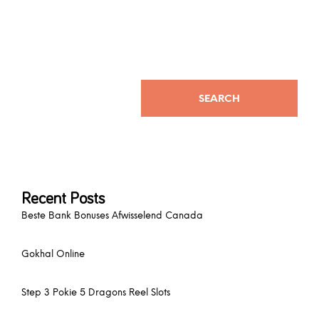
SEARCH
Recent Posts
Beste Bank Bonuses Afwisselend Canada
Gokhal Online
Step 3 Pokie 5 Dragons Reel Slots