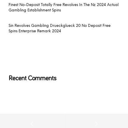
Finest No-Deposit Totally Free Revolves In The Nz 2024 Actual
Gambling Establishment Spins
Sin Revolves Gambling Drueckglueck 20 No Deposit Free
Spins Enterprise Remark 2024
Recent Comments
No comments to show.