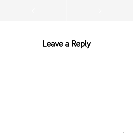
Leave a Reply
Your email address will not be published.
Required fields are marked
*
MESSAGE
*