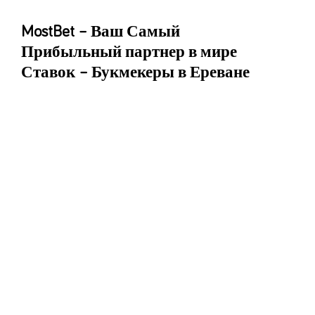
MostBet – Ваш Самый
Прибыльный партнер в мире
Ставок – Букмекеры в Ереване
В стране все азартные игры находятся под запретом и
поэтому сайт часто блокируется. Это не означает, что
оператор ставок ведет нечестную игру (он работает в
соответствии с выданными документами на игорную
деятельность), просто компания не находится в правовом
поле той страны, где предлагает свой онлайн-сервис.
Букмекер работает в отрасли более 13 лет, но некоторые
моменты, по мнению клиентов, хотелось бы улучшить. Это
касается качества техподдержки, которая быстро отвечает, но
глубина вопроса может быть до конца не проработана.
Вероятно, что это связано с загрузкой ресурса и
немногочисленными сотрудниками.
Чтобы получать кэшбэк, который на сайте называют