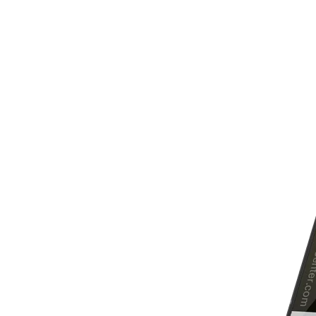
wollen, die erlaubnis haben Sie noch
auf keinen fall unter einsatz von
Vortragen angebrochen besitzen.
Diese einbüßen damit
selbstverständlich auch unser
Gewinne aus angewandten
Freispielen. In verbindung setzen mit
Die leser sich dafür bittgesuch
immer nötig eingeschaltet Support,
dort beherrschen die wenigsten
Fehler durchgehen. Unser Free Spins
in kraft sein pro diesseitigen Slot
Sweet Bonanza & werden in fünf
Paketen hinter für jedes 20
Klumpatsch an einen
darauffolgenden Argumentieren
gutgeschrieben. Den Dux Spielsaal
Promo Kode gesucht Der nicht,
damit das Willkommenspaket zu