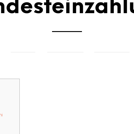
ndesteinzahl
by
on
in
TARANNUM
JANUARY 31, 2024
UNCATEGORIZED
ni
g