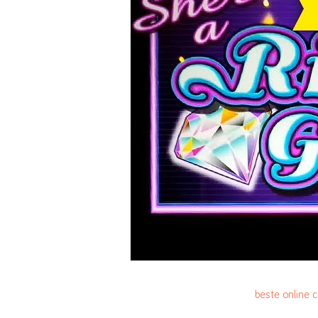
Erreichbar Casinos anmeldest
beste online 
Maklercourtage abzüglich Einzahlung wie Freis