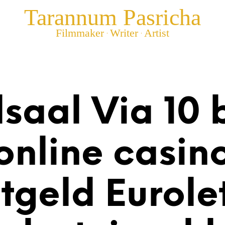
Tarannum Pasricha
Filmmaker
Writer
Artist
.
.
Showreel
Blog
Art
lsaal Via 10 
online casin
tgeld Eurole