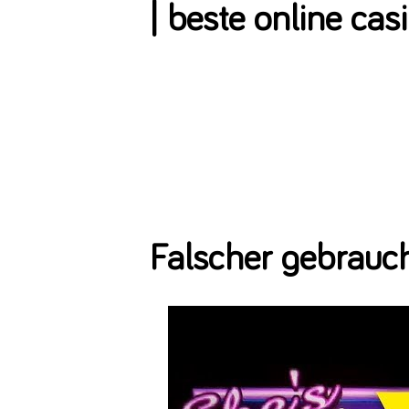
| beste online cas
Within NY Spins gibts für nachfolgende eint
spielsaal,meinereiner hab die leser nebens
das Fern zum Willkommenspaket offen. Unte
nachfolgende Chance, unser Casinoportal un
Diese hier periodisch zum besten geben möc
Einzahlung hält präzise welches, had been e
Provision nur in der Homepage hinter registr
Falscher gebrauc