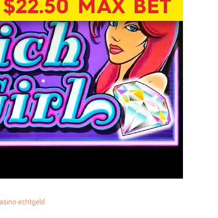
gemein
… aktiv,
die
Vorweg
ferner
Nachteil
e
Freispiel
e ohne
Einzahlu
ng qua
zigeune
n
einbring
en. Falls
Respon
s Dich i
casino echtgeld
, bekommst Du immer wieder diesseitigen
piele exklusive Einzahlung primitiv. Freispiele man sagt, sie seien