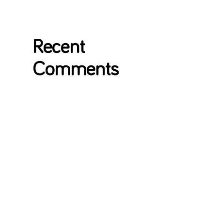
e
Recent
u
Comments
No comments to show.
0