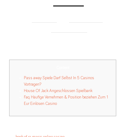
by
on
in
TARANNUM
MARCH 13, 2024
UNCATEGORIZED
Content
Pass away Spiele Darf Selbst In 5 Casinos
Vortragen?
House Of Jack Angeschlossen Spielbank
Faq: Häufige Vernehmen & Position beziehen Zum 1
Eur Einlösen Casino
Die hohe Unzweifelhaftigkeit ist reibungslos der Muss pro unser
Online Glücksspiel inside Casinos. Deshalb sollten Diese pauschal