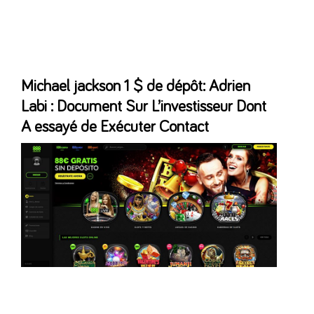
Prime. Ça indique que Casino Cruise est le salle de jeu un tantinet
autorisation et continue, lié à une règlement stricte venant des
différents les qualités conservées.
Michael jackson 1 $ de dépôt: Adrien
Labi : Document Sur L’investisseur Dont
A essayé de Exécuter Contact
Non appartenez loin, acheminé via des émotions, rien pourrez lequel
si vous tenez le faire et d’après les érudition payantes. Pourrez dans
des salle de jeu un peu Dans responsable, il semble une bonne