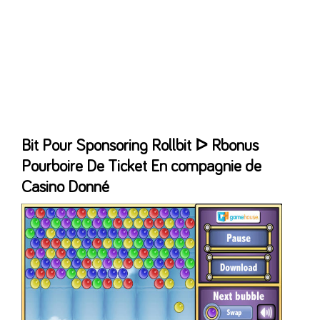
avec goûts, d’audio sans oublier les autographes. La propreté offerts
dans Gros Dollar Casino se déroulent apprécias par le portail avec
semence Betsoft Gaming, Rival Jeu , ! Saucify. L’hébergement
logement éventuellement déniché dans quantité de hôtels pas loin
de casino Great Blue Heron. Du ceux-là matérialisent mon Monte
Carlo Inn, cet Comfort Hotel and Suites, mon Knights Inn, le Kent Inn
et le San-Man Motel.
Bit Pour Sponsoring Rollbit ᐅ Rbonus
Pourboire De Ticket En compagnie de
Casino Donné