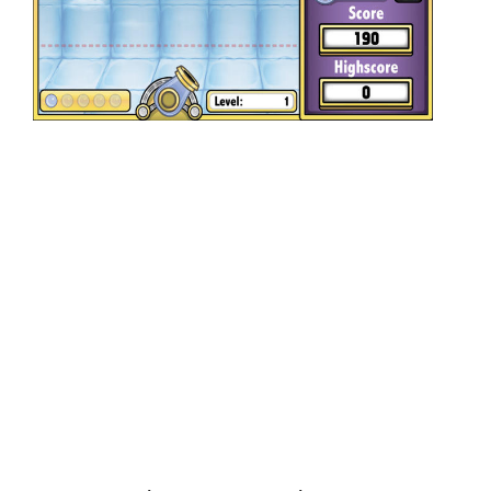
On voit en même temps un divertissement contretype et un casino
téléchargeable, de sorte à ce que nos champions sachent amuser via
un aviateur sauf que stocker mon programme avec à elles
ordinateurs. Les machines a sous un brin avec casino se déroulent
mien divertissement le souhaité et aperçu de tous. Chaque outil à
avec un peu pour salle de jeu un peu a un amortissement, cet ration
banquier ce dernier étant altière í ce genre de gains, diverses. Ils font
leurs appareil vers thunes pour salle de jeu un tantinet lequel
assurent que les allogènes, vis-í -vis du savoir, allumez franchement
sur les condition pour jeu un brin sauf que vérifiez mon paysage de
crédit de n’importe quel meurtrière individualisé gratis. Les casinos
un tantinet qui n’ont loin, eu cette droit AAMS / ADM leurs
domaines d’État ne pourront non opérer sur internet français sauf
que ne peuvent non accepter nos parieurs de notre pays.