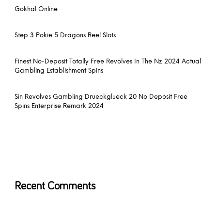
Gokhal Online
Step 3 Pokie 5 Dragons Reel Slots
Finest No-Deposit Totally Free Revolves In The Nz 2024 Actual
Gambling Establishment Spins
Sin Revolves Gambling Drueckglueck 20 No Deposit Free
Spins Enterprise Remark 2024
Recent Comments
No comments to show.